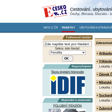
Cestování, ubytování
Čechy, Morava, Slezsko - t
INFO O ČR
PAMÁTKY
UBYTOVÁNÍ A STRAVOVÁ
Fulltextové hledání
Zobrazovat
Sekce, kde hledat:
•
Artbank
•
Výklenk
Doporučujeme
Lokalita:
Škola digitální fotografie
•
Zámek Č
•
Městské
Lokalita:
•
Suchard
Ubytování a stravování
Lokalita:
POLUBNÝ PENZION
•
Zubrnic