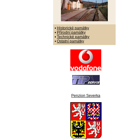
•
Historické památky
•
Přírodní památky
•
Technické památky
•
Ostatní památky
Penzion Severka