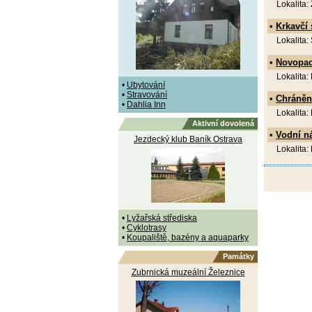
Lokalita:
•
Krkavčí 
Lokalita:
•
Novopac
Lokalita:
•
Ubytování
•
Stravování
•
Chráněn
•
Dahlia Inn
Lokalita:
Aktivní dovolená
•
Vodní n
Jezdecký klub Baník Ostrava
Lokalita:
•
Lyžařská střediska
•
Cyklotrasy
•
Koupaliště, bazény a aquaparky
Památky
Zubrnická muzeální Železnice