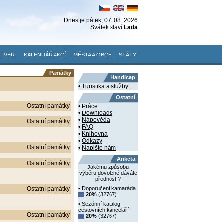
Dnes je
pátek
, 07. 08. 2026
Svátek slaví
Lada
LIVER
KALENDÁŘ AKCÍ
MĚSTA A OBCE
STÁTY
Památky
Handicap
•
Turistika a služby
Ostatní
Ostatní památky
•
Práce
•
Downloads
•
Nápověda
Ostatní památky
•
FAQ
•
Knihovna
•
Odkazy
Ostatní památky
•
Napište nám
Anketa
Ostatní památky
Jakému způsobu
výběru dovolené dáváte
přednost ?
Ostatní památky
• Doporučení kamaráda
20%
(32767)
• Sezónní katalog
cestovních kanceláří
Ostatní památky
20%
(32767)