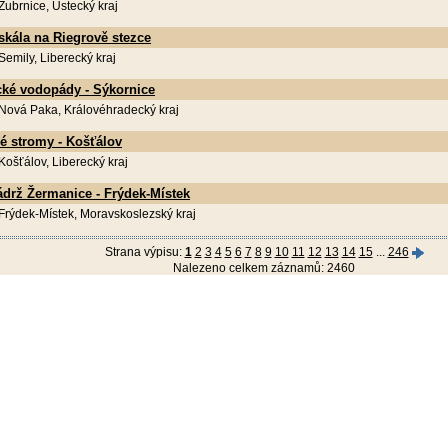
 Zubrnice, Ústecký kraj
skála na Riegrově stezce
 Semily, Liberecký kraj
ké vodopády - Sýkornice
 Nová Paka, Královéhradecký kraj
é stromy - Košťálov
 Košťálov, Liberecký kraj
ádrž Žermanice - Frýdek-Místek
 Frýdek-Místek, Moravskoslezský kraj
Strana výpisu:
1
2
3
4
5
6
7
8
9
10
11
12
13
14
15
...
246
Nalezeno celkem záznamů: 2460