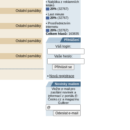
• Nabídka z reklamních
letáků
20%
(32767)
Ostatní památky
• Last minute
20%
(32767)
• Prostřednictvím
Ostatní památky
internetu
20%
(32767)
Celkem hlasů:
163835
Přihlášení
Ostatní památky
Váš login:
Ostatní památky
Vaše heslo:
•
Nová registrace
Novinky mailem
Vložte e-mail pro
zasílání novinek a
informací z portálu E-
Česko.cz a magazínu
Gulliver