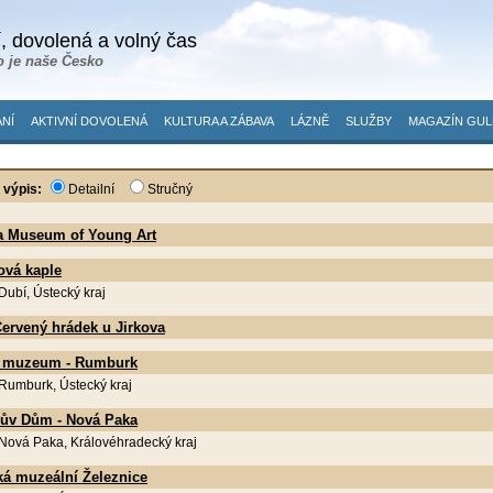
, dovolená a volný čas
o je naše Česko
NÍ
AKTIVNÍ DOVOLENÁ
KULTURA A ZÁBAVA
LÁZNĚ
SLUŽBY
MAGAZÍN GUL
 výpis:
Detailní
Stručný
a Museum of Young Art
ová kaple
 Dubí, Ústecký kraj
ervený hrádek u Jirkova
 muzeum - Rumburk
 Rumburk, Ústecký kraj
ův Dům - Nová Paka
 Nová Paka, Královéhradecký kraj
ká muzeální Železnice