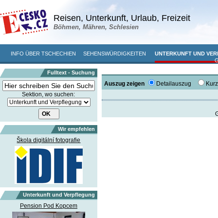
Reisen, Unterkunft, Urlaub, Freizeit
Böhmen, Mähren, Schlesien
INFO ÜBER TSCHECHIEN
SEHENSWÜRDIGKEITEN
UNTERKUNFT UND VE
Fulltext - Suchung
Auszug zeigen
Detailauszug
Kur
Sektion, wo suchen:
G
Wir empfehlen
Škola digitální fotografie
Unterkunft und Verpflegung
Pension Pod Kopcem