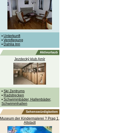
•
Unterkunft
•
Verpflegung
•
Dahlia Inn
Aktivurlaub
Jezdecký klub Amír
•
Ski Zentrums
•
Radstrecken
•
Schwimmbäder, Hallenbäder,
Schwimmhallen
Sehenswürdigkeiten
Museum der Kindermalerei ? Prag 1,
Altstadt