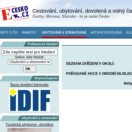
Cestování, ubytování, dovolená a volný č
Čechy, Morava, Slezsko - to je naše Česko
INFO O ČR
PAMÁTKY
UBYTOVÁNÍ A STRAVOVÁNÍ
AKTIVNÍ DOVOLENÁ
KUL
Fulltextové hledání
Sekce, kde hledat:
SEZNAM ZAŘÍZENÍ V OKOLÍ:
POŘADANÉ AKCE V OBDOBÍ 06.08.2026
Doporučujeme
Neby
Škola digitální fotografie
Ubytování a stravování
Turistická ubytovna - Arnoltice