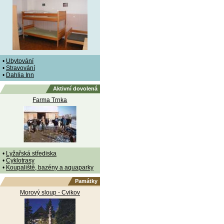
•
Ubytování
•
Stravování
•
Dahlia Inn
Aktivní dovolená
Farma Trnka
•
Lyžařská střediska
•
Cyklotrasy
•
Koupaliště, bazény a aquaparky
Památky
Morový sloup - Cvikov