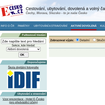
Cestování, ubytování, dovolená a volný č
Čechy, Morava, Slezsko - to je naše Česko
INFO O ČR
PAMÁTKY
UBYTOVÁNÍ A STRAVOVÁNÍ
AKTIVNÍ DOVOLENÁ
KUL
Fulltextové hledání
Zobrazovat výpis:
Detailní
Stručn
Sekce, kde hledat:
Doporučujeme
Škola digitální fotografie
Ubytování a stravování
Vzor prezentace - Hotel E-Česko
(pro předváděcí účely)