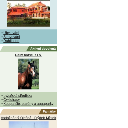
•
Ubytování
•
Stravování
•
Dahlia Inn
Aktivní dovolená
Paint horse, s.r.o.
•
Lyžařská střediska
•
Cyklotrasy
•
Koupaliště, bazény a aquaparky
Památky
Vodní nádrž Olešná - Frýdek-Místek