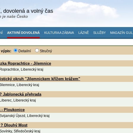
, dovolená a volný čas
o je naše Česko
NÍ
AKTIVNÍ DOVOLENÁ
KULTURA A ZÁBAVA
LÁZNĚ
SLUŽBY
MAGAZÍN GUL
 výpis:
Detailní
Stručný
zka Roprachtice - Jilemnice
 Roprachtice, Liberecký kraj
ristický okruh "Jilemnickem křížem krážem"
 Jilemnice, Liberecký kraj
 ? Jablonecká přehrada
 Liberec, Liberecký kraj
 - Ploukonice
 Svijanský Újezd, Liberecký kraj
 ? Dlouhý Most
 Sovínky, Středočeský kraj