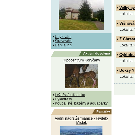
•
Velký cy
Lokalita:
•
Višňová
Lokalita:
•
Ubytování
•
Z Chras
•
Stravování
•
Dahlia Inn
Lokalita:
Aktivní dovolená
•
Cyklobu
Hipocentrum Koryčany
Lokalita:
•
Doksy ?
Lokalita:
•
Lyžařská střediska
•
Cyklotrasy
•
Koupaliště, bazény a aquaparky
Památky
Vodní nádrž Žermanice - Frýdek-
Místek