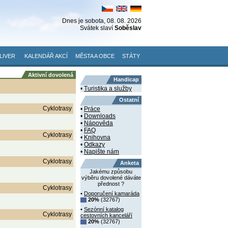
Dnes je
sobota
, 08. 08. 2026
Svátek slaví
Soběslav
LIVER
KALENDÁŘ AKCÍ
MĚSTA A OBCE
STÁTY
Aktivní dovolená
Handicap
•
Turistika a služby
Ostatní
Cyklotrasy
•
Práce
•
Downloads
•
Nápověda
•
FAQ
Cyklotrasy
•
Knihovna
•
Odkazy
•
Napište nám
Cyklotrasy
Anketa
Jakému způsobu
výběru dovolené dáváte
přednost ?
Cyklotrasy
•
Doporučení kamaráda
20%
(32767)
•
Sezónní katalog
Cyklotrasy
cestovních kanceláří
20%
(32767)