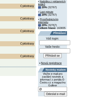
•
Nabídka z reklamních
letáků
Cyklotrasy
20%
(32767)
•
Last minute
20%
(32767)
Cyklotrasy
•
Prostřednictvím
internetu
20%
(32767)
Celkem hlasů:
163835
Cyklotrasy
Přihlášení
Váš login:
Cyklotrasy
Vaše heslo:
Cyklotrasy
•
Nová registrace
Novinky mailem
Vložte e-mail pro
zasílání novinek a
informací z portálu E-
Česko.cz a magazínu
Gulliver