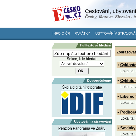
Cestování, ubytování
Čechy, Morava, Slezsko - t
INFO O ČR
PAMÁTKY
UBYTOVÁNÍ A STRAVOVÁ
Fulltextové hledání
Zobrazovat
Sekce, kde hledat:
•
Cykloste
Lokalita:
•
Cyklotu
Doporučujeme
Lokalita:
Škola digitální fotografie
•
Liberec
Lokalita:
•
Podhora
Lokalita:
Ubytování a stravování
•
Sovínky
Penzion Panorama ve Žďáru
Lokalita: