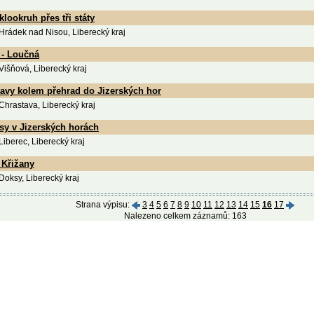
klookruh přes tři státy
 Hrádek nad Nisou, Liberecký kraj
 - Loučná
 Višňová, Liberecký kraj
tavy kolem přehrad do Jizerských hor
 Chrastava, Liberecký kraj
sy v Jizerských horách
 Liberec, Liberecký kraj
 Křižany
 Doksy, Liberecký kraj
Strana výpisu:
3
4
5
6
7
8
9
10
11
12
13
14
15
16
17
Nalezeno celkem záznamů: 163