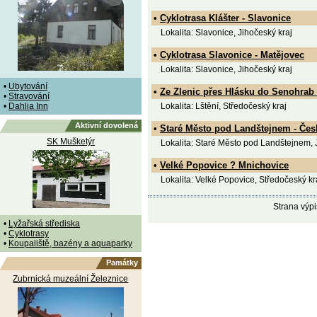
•
Cyklotrasa Klášter - Slavonice
Lokalita: Slavonice, Jihočeský kraj
•
Cyklotrasa Slavonice - Matějovec
Lokalita: Slavonice, Jihočeský kraj
•
Ubytování
•
Ze Zlenic přes Hlásku do Senohrab
•
Stravování
•
Dahlia Inn
Lokalita: Lštění, Středočeský kraj
Aktivní dovolená
•
Staré Město pod Landštejnem - Čes
SK Mušketýr
Lokalita: Staré Město pod Landštejnem, 
•
Velké Popovice ? Mnichovice
Lokalita: Velké Popovice, Středočeský kr
Strana výp
•
Lyžařská střediska
•
Cyklotrasy
•
Koupaliště, bazény a aquaparky
Památky
Zubrnická muzeální Železnice