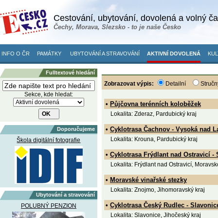
Cestování, ubytování, dovolená a volný č
Čechy, Morava, Slezsko - to je naše Česko
INFO O ČR
PAMÁTKY
UBYTOVÁNÍ A STRAVOVÁNÍ
AKTIVNÍ DOVOLENÁ
KUL
Fulltextové hledání
Zobrazovat výpis:
Detailní
Stručn
Sekce, kde hledat:
•
Půjčovna terénních koloběžek
Lokalita: Zderaz, Pardubický kraj
•
Cyklotrasa Čachnov - Vysoká nad 
Doporučujeme
Lokalita: Krouna, Pardubický kraj
Škola digitální fotografie
•
Cyklotrasa Frýdlant nad Ostravicí - 
Lokalita: Frýdlant nad Ostravicí, Moravsk
•
Moravské vinařské stezky
Lokalita: Znojmo, Jihomoravský kraj
Ubytování a stravování
•
Cyklotrasa Český Rudlec - Slavonic
POLUBNÝ PENZION
Lokalita: Slavonice, Jihočeský kraj