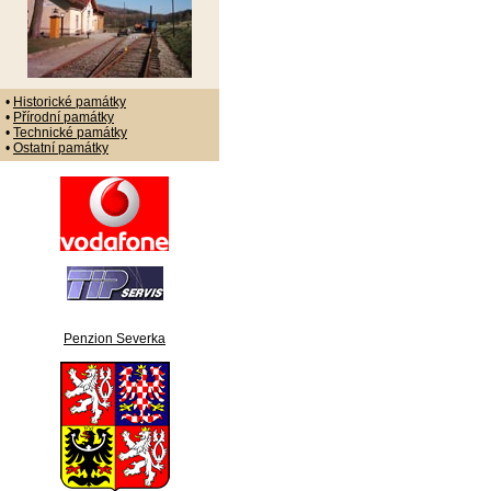
•
Historické památky
•
Přírodní památky
•
Technické památky
•
Ostatní památky
Penzion Severka