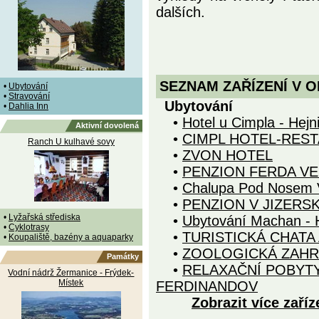
dalších.
SEZNAM ZAŘÍZENÍ V O
•
Ubytování
•
Stravování
Ubytování
•
Dahlia Inn
•
Hotel u Cimpla - Hejn
Aktivní dovolená
•
CIMPL HOTEL-RES
Ranch U kulhavé sovy
•
ZVON HOTEL
•
PENZION FERDA VE
•
Chalupa Pod Nosem V
•
PENZION V JIZERS
•
Lyžařská střediska
•
Ubytování Machan - 
•
Cyklotrasy
•
TURISTICKÁ CHATA
•
Koupaliště, bazény a aquaparky
•
ZOOLOGICKÁ ZAH
Památky
•
RELAXAČNÍ POBYTY
Vodní nádrž Žermanice - Frýdek-
Místek
FERDINANDOV
Zobrazit více zaříz