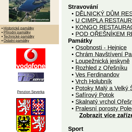
Stravování
•
DĚLNICKÝ DŮM RE
•
U CIMPLA RESTAU
•
KONGO RESTAURA
•
Historické památky
•
Přírodní památky
•
POD OŘEŠNÍKEM R
•
Technické památky
Památky
•
Ostatní památky
•
Osobnosti - Hejnice
•
Chrám Navštívení Pan
•
Loupežnická jeskyně
•
Rozhled z Ořešníku
•
Ves Ferdinandov
•
Vrch Holubník
•
Potoky Malý a Velký Š
Penzion Severka
•
Safírový Potok
•
Skalnatý vrchol Ořeš
•
Pralesní porosty Pole
Zobrazit více zaříz
Sport