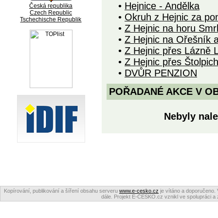
•
Hejnice - Andělka
Česká republika
Czech Republic
•
Okruh z Hejnic za po
Tschechische Republik
•
Z Hejnic na horu Smr
•
Z Hejnic na Ořešník 
•
Z Hejnic přes Lázně 
•
Z Hejnic přes Štolpic
•
DVŮR PENZION
POŘADANÉ AKCE V OBDO
Nebyly nale
Kopírování, publikování a šíření obsahu serveru
www.e-cesko.cz
je vítáno a doporučeno. 
dále. Projekt E-ČESKO.cz vznikl ve spolupráci a 