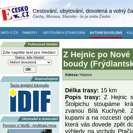
Cestování, ubytování, dovolená a volný č
Čechy, Morava, Slezsko - to je naše Česko
INFO O ČR
PAMÁTKY
UBYTOVÁNÍ A STRAVOVÁNÍ
AKTIVNÍ DOVOLENÁ
KUL
Fulltextové hledání
Z Hejnic po Nové 
Sekce, kde hledat:
boudy (Frýdlants
Adresa:
Hejnice
Doporučujeme
Škola digitální fotografie
Délka trasy:
15 km
Popis trasy:
Z Hejnic s
Štolpichu stoupáme kr
zvanou Bílá Kuchyně. 
kupami a na rozcestí opět
Ubytování a stravování
která vás dovede zpět do
Penzion U Wolfů - Andělská Hora
výhledy na vrcholy Ptačí