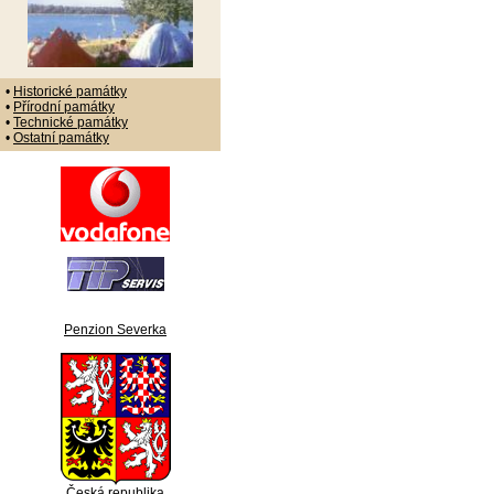
•
Historické památky
•
Přírodní památky
•
Technické památky
•
Ostatní památky
Penzion Severka
Česká republika