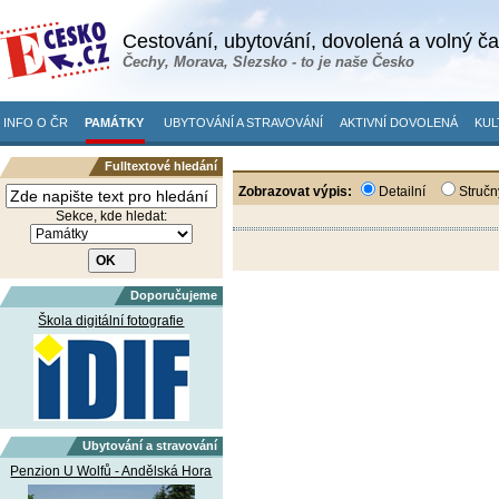
Cestování, ubytování, dovolená a volný č
Čechy, Morava, Slezsko - to je naše Česko
INFO O ČR
PAMÁTKY
UBYTOVÁNÍ A STRAVOVÁNÍ
AKTIVNÍ DOVOLENÁ
KUL
Fulltextové hledání
Zobrazovat výpis:
Detailní
Stručn
Sekce, kde hledat:
Doporučujeme
Škola digitální fotografie
Ubytování a stravování
Penzion U Wolfů - Andělská Hora