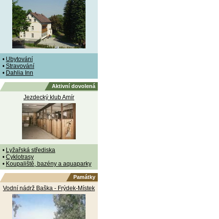
•
Ubytování
•
Stravování
•
Dahlia Inn
Aktivní dovolená
Jezdecký klub Amír
•
Lyžařská střediska
•
Cyklotrasy
•
Koupaliště, bazény a aquaparky
Památky
Vodní nádrž Baška - Frýdek-Místek