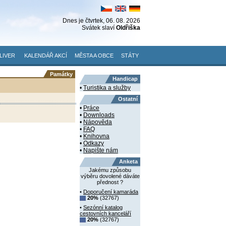
Dnes je
čtvrtek
, 06. 08. 2026
Svátek slaví
Oldřiška
LIVER
KALENDÁŘ AKCÍ
MĚSTA A OBCE
STÁTY
Památky
Handicap
•
Turistika a služby
Ostatní
•
Práce
•
Downloads
•
Nápověda
•
FAQ
•
Knihovna
•
Odkazy
•
Napište nám
Anketa
Jakému způsobu
výběru dovolené dáváte
přednost ?
•
Doporučení kamaráda
20%
(32767)
•
Sezónní katalog
cestovních kanceláří
20%
(32767)