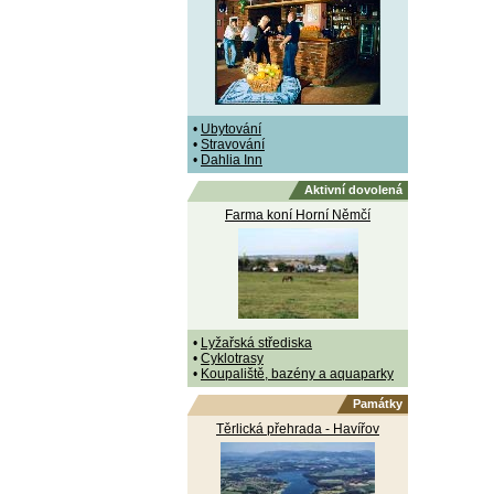
•
Ubytování
•
Stravování
•
Dahlia Inn
Aktivní dovolená
Farma koní Horní Němčí
•
Lyžařská střediska
•
Cyklotrasy
•
Koupaliště, bazény a aquaparky
Památky
Těrlická přehrada - Havířov