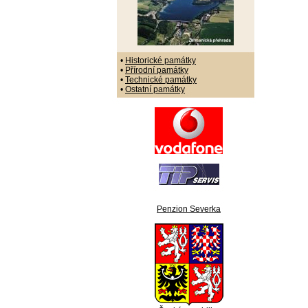
•
Historické památky
•
Přírodní památky
•
Technické památky
•
Ostatní památky
Penzion Severka