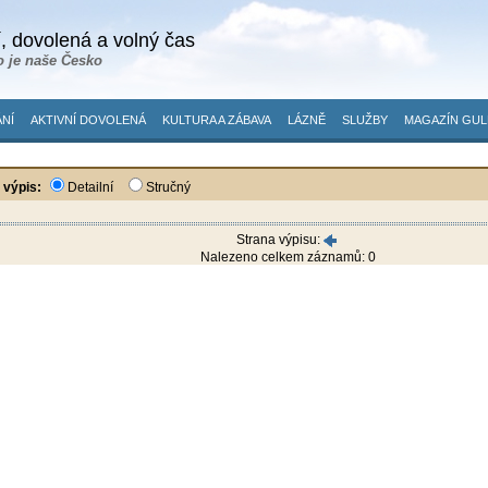
, dovolená a volný čas
o je naše Česko
NÍ
AKTIVNÍ DOVOLENÁ
KULTURA A ZÁBAVA
LÁZNĚ
SLUŽBY
MAGAZÍN GUL
 výpis:
Detailní
Stručný
Strana výpisu:
Nalezeno celkem záznamů: 0