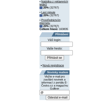
•
Nabídka z reklamních
letáků
20%
(32767)
•
Last minute
20%
(32767)
•
Prostřednictvím
internetu
20%
(32767)
Celkem hlasů:
163835
Přihlášení
Váš login:
Vaše heslo:
•
Nová registrace
Novinky mailem
Vložte e-mail pro
zasílání novinek a
informací z portálu E-
Česko.cz a magazínu
Gulliver