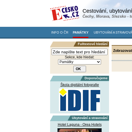
Cestování, ubytování
Čechy, Morava, Slezsko - t
INFO O ČR
PAMÁTKY
UBYTOVÁNÍ A STRAVOVÁ
Fulltextové hledání
Zobrazovat
Sekce, kde hledat:
Doporučujeme
Škola digitální fotografie
Ubytování a stravování
Hotel Laguna - Orea Hotels