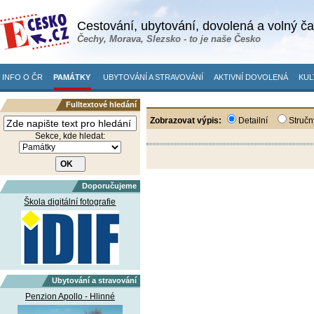
Cestování, ubytování, dovolená a volný č
Čechy, Morava, Slezsko - to je naše Česko
INFO O ČR
PAMÁTKY
UBYTOVÁNÍ A STRAVOVÁNÍ
AKTIVNÍ DOVOLENÁ
KUL
Fulltextové hledání
Zobrazovat výpis:
Detailní
Stručn
Sekce, kde hledat:
Doporučujeme
Škola digitální fotografie
Ubytování a stravování
Penzion Apollo - Hlinné