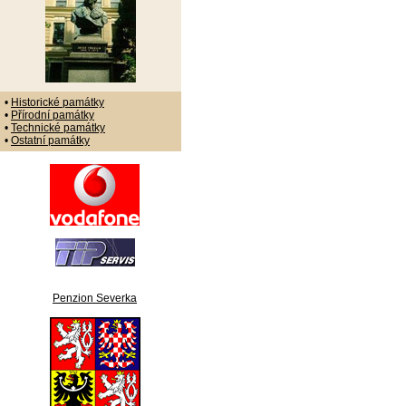
•
Historické památky
•
Přírodní památky
•
Technické památky
•
Ostatní památky
Penzion Severka