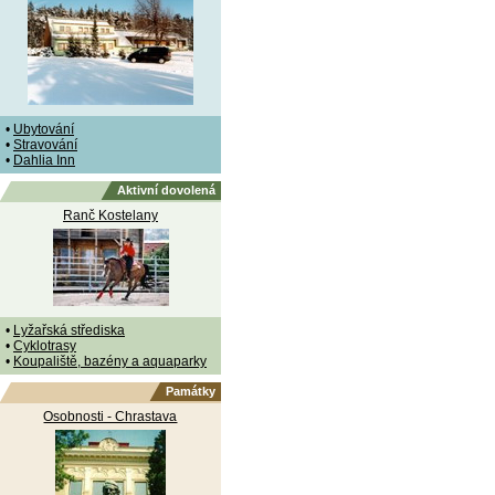
•
Ubytování
•
Stravování
•
Dahlia Inn
Aktivní dovolená
Ranč Kostelany
•
Lyžařská střediska
•
Cyklotrasy
•
Koupaliště, bazény a aquaparky
Památky
Osobnosti - Chrastava