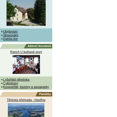
•
Ubytování
•
Stravování
•
Dahlia Inn
Aktivní dovolená
Ranch U kulhavé sovy
•
Lyžařská střediska
•
Cyklotrasy
•
Koupaliště, bazény a aquaparky
Památky
Těrlická přehrada - Havířov