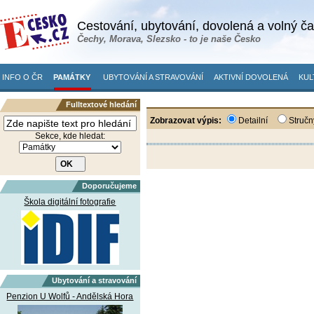
Cestování, ubytování, dovolená a volný č
Čechy, Morava, Slezsko - to je naše Česko
INFO O ČR
PAMÁTKY
UBYTOVÁNÍ A STRAVOVÁNÍ
AKTIVNÍ DOVOLENÁ
KUL
Fulltextové hledání
Zobrazovat výpis:
Detailní
Stručn
Sekce, kde hledat:
Doporučujeme
Škola digitální fotografie
Ubytování a stravování
Penzion U Wolfů - Andělská Hora