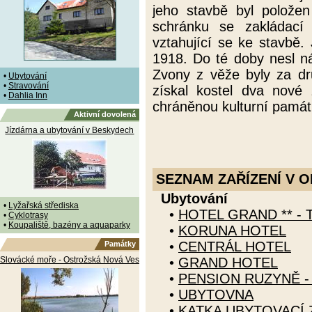
jeho stavbě byl polože
schránku se zakládací 
vztahující se ke stavbě.
1918. Do té doby nesl náz
Zvony z věže byly za dr
•
Ubytování
•
Stravování
získal kostel dva nové 
•
Dahlia Inn
chráněnou kulturní pamá
Aktivní dovolená
Jízdárna a ubytování v Beskydech
SEZNAM ZAŘÍZENÍ V O
Ubytování
•
Lyžařská střediska
•
HOTEL GRAND ** - 
•
Cyklotrasy
•
Koupaliště, bazény a aquaparky
•
KORUNA HOTEL
•
CENTRÁL HOTEL
Památky
Slovácké moře - Ostrožská Nová Ves
•
GRAND HOTEL
•
PENSION RUZYNĚ - 
•
UBYTOVNA
•
KATKA UBYTOVACÍ 