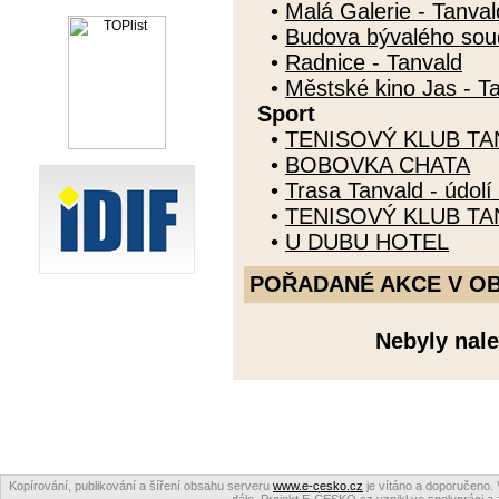
•
Malá Galerie - Tanval
•
Budova bývalého sou
•
Radnice - Tanvald
•
Městské kino Jas - T
Sport
•
TENISOVÝ KLUB TA
•
BOBOVKA CHATA
•
Trasa Tanvald - údol
•
TENISOVÝ KLUB TA
•
U DUBU HOTEL
POŘADANÉ AKCE V OBDO
Nebyly nale
Kopírování, publikování a šíření obsahu serveru
www.e-cesko.cz
je vítáno a doporučeno. 