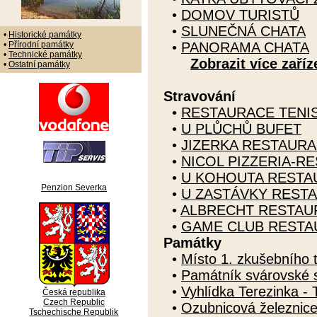
•
DOMOV TURISTŮ
•
SLUNEČNÁ CHATA
•
Historické památky
•
Přírodní památky
•
PANORAMA CHATA
•
Technické památky
Zobrazit více zaříz
•
Ostatní památky
Stravování
•
RESTAURACE TENI
•
U PLŮCHŮ BUFET
•
JIZERKA RESTAUR
•
NICOL PIZZERIA-R
•
U KOHOUTA RESTA
Penzion Severka
•
U ZASTÁVKY REST
•
ALBRECHT RESTAU
•
GAME CLUB RESTA
Památky
•
Místo 1. zkušebního t
•
Památník svárovské 
•
Vyhlídka Terezinka - 
Česká republika
Czech Republic
•
Ozubnicová železnice
Tschechische Republik