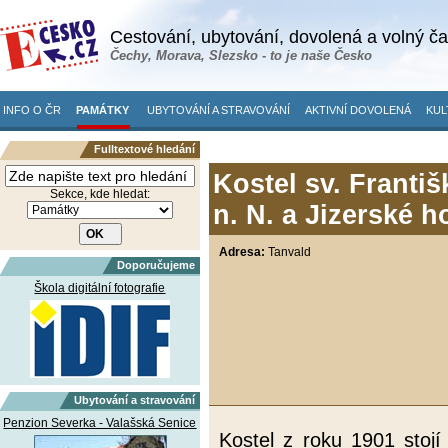
Cestování, ubytování, dovolená a volný č
Čechy, Morava, Slezsko - to je naše Česko
INFO O ČR
PAMÁTKY
UBYTOVÁNÍ A STRAVOVÁNÍ
AKTIVNÍ DOVOLENÁ
KUL
Fulltextové hledání
Kostel sv. Františ
Sekce, kde hledat:
n. N. a Jizerské h
Adresa:
Tanvald
Doporučujeme
Škola digitální fotografie
Ubytování a stravování
Penzion Severka - Valašská Senice
Kostel z roku 1901 stoj