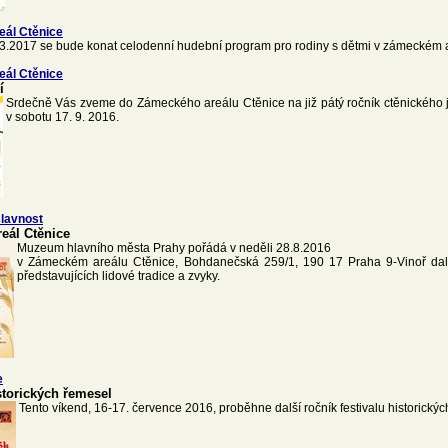
eál Ctěnice
3.2017 se bude konat celodenní hudební program pro rodiny s dětmi v zámeckém a
eál Ctěnice
í
Srdečně Vás zveme do Zámeckého areálu Ctěnice na již pátý ročník ctěnického j
v sobotu 17. 9. 2016.
lavnost
eál Ctěnice
Muzeum hlavního města Prahy pořádá v neděli 28.8.2016
v Zámeckém areálu Ctěnice, Bohdanečská 259/1, 190 17 Praha 9-Vinoř dal
představujících lidové tradice a zvyky.
e
storických řemesel
Tento víkend, 16-17. července 2016, proběhne další ročník festivalu historický