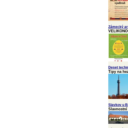
Zámecký are
VELIKONO
Deset tech
Tipy na hez
Slavkov u B
Slavnostní 