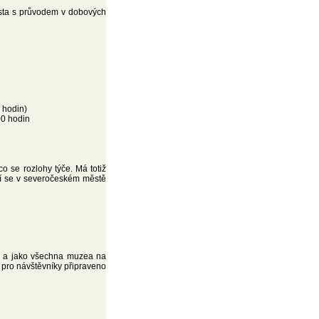
města s průvodem v dobových
 hodin)
00 hodin
o se rozlohy týče. Má totiž
zí se v severočeském městě
u a jako všechna muzea na
 pro návštěvníky připraveno