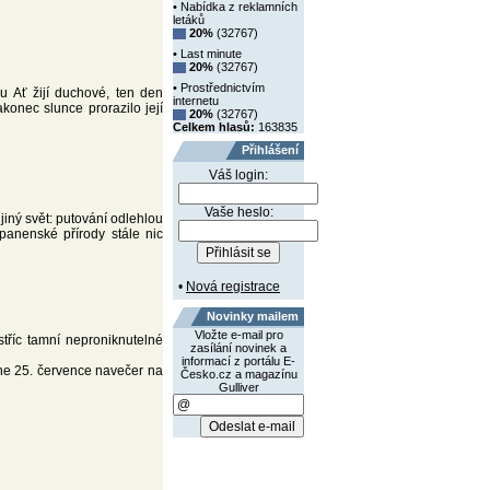
• Nabídka z reklamních
letáků
20%
(32767)
• Last minute
20%
(32767)
• Prostřednictvím
 Ať žijí duchové, ten den
internetu
konec slunce prorazilo její
20%
(32767)
Celkem hlasů:
163835
Přihlášení
Váš login:
Vaše heslo:
jiný svět: putování odlehlou
panenské přírody stále nic
•
Nová registrace
Novinky mailem
Vložte e-mail pro
tříc tamní neproniknutelné
zasílání novinek a
informací z portálu E-
hne 25. července navečer na
Česko.cz a magazínu
Gulliver