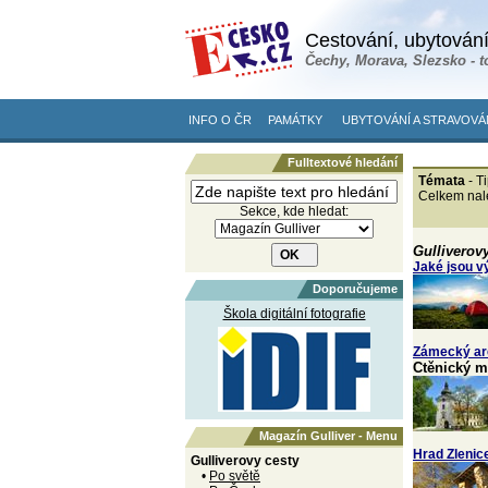
Cestování, ubytování
Čechy, Morava, Slezsko - t
INFO O ČR
PAMÁTKY
UBYTOVÁNÍ A STRAVOVÁ
Fulltextové hledání
Témata
- Ti
Celkem nal
Sekce, kde hledat:
Gulliverovy
Jaké jsou v
Doporučujeme
Škola digitální fotografie
Zámecký ar
Ctěnický 
Magazín Gulliver - Menu
Hrad Zlenic
Gulliverovy cesty
•
Po světě