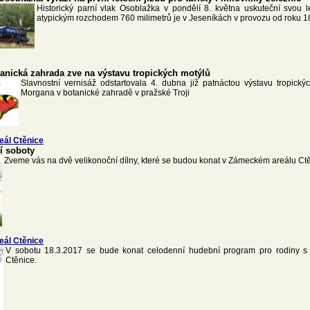
Historický parní vlak Osoblažka v pondělí 8. května uskuteční svou l
atypickým rozchodem 760 milimetrů je v Jeseníkách v provozu od roku 1
tanická zahrada zve na výstavu tropických motýlů
Slavnostní vernisáž odstartovala 4. dubna již patnáctou výstavu tropický
Morgana v botanické zahradě v pražské Troji
eál Ctěnice
í soboty
Zveme vás na dvě velikonoční dílny, které se budou konat v Zámeckém areálu Ctě
eál Ctěnice
V sobotu 18.3.2017 se bude konat celodenní hudební program pro rodiny 
Ctěnice.