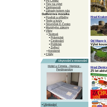
•
Po Česku
•
Tipy na výlet
•
Zajímavosti
•
Záhady kolem nás
Gulliverova mozaika
Hrad Krako
•
Pověsti a příběhy
•
Testy a kvízy
•
Slovníček E-Česko
•
Murphyho zákony
•
Vtipy
•
Textové
•
Právnické
•
Cestování
Od Vltavy k 
•
Politické
Výlet kous
•
Zvířecí
•
Kreslené
•
Citáty
Ubytování a stravování
Hotel u Cimpla - Hejnice -
Hrad Zlenic
Ferdinandov
25 let akti
•
Ubytování