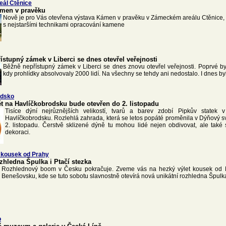
eál Ctěnice
ámen v pravěku
Nově je pro Vás otevřena výstava Kámen v pravěku v Zámeckém areálu Ctěnice, 
s nejstaršími technikami opracování kamene
ístupný zámek v Liberci se dnes otevřel veřejnosti
Běžně nepřístupný zámek v Liberci se dnes znovu otevřel veřejnosti. Poprvé byl 
kdy prohlídky absolvovaly 2000 lidí. Na všechny se tehdy ani nedostalo. I dnes by
odsko
t na Havlíčkobrodsku bude otevřen do 2. listopadu
Tisíce dýní nejrůznějších velikostí, tvarů a barev zdobí Pipkův statek
Havlíčkobrodsku. Rozlehlá zahrada, která se letos popáté proměnila v Dýňový s
2. listopadu. Čerstvě sklizené dýně tu mohou lidé nejen obdivovat, ale také s
dekoraci.
 kousek od Prahy
zhledna Špulka i Ptačí stezka
Rozhlednový boom v Česku pokračuje. Zveme vás na hezký výlet kousek od 
Benešovsku, kde se tuto sobotu slavnostně otevírá nová unikátní rozhledna Špulk
o