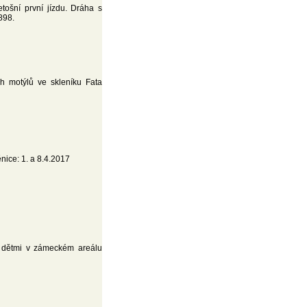
etošní první jízdu. Dráha s
898.
ch motýlů ve skleníku Fata
nice: 1. a 8.4.2017
s dětmi v zámeckém areálu