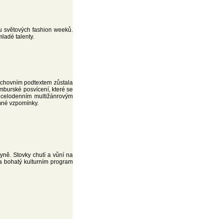
u světových fashion weeků.
ladé talenty.
uchovním podtextem zůstala
Nymburské posvícení, které se
a celodenním multižánrovým
emné vzpomínky.
yně. Stovky chutí a vůní na
 a bohatý kulturním program