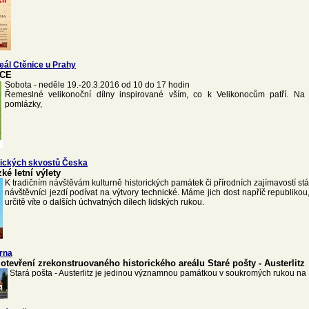
ál Ctěnice u Prahy
CE
Sobota - neděle 19.-20.3.2016 od 10 do 17 hodin
Řemeslné velikonoční dílny inspirované vším, co k Velikonocům patří. Na 
pomlázky,
nických skvostů Česka
ké letní výlety
K tradičním návštěvám kulturně historických památek či přírodních zajímavostí stá
návštěvníci jezdí podívat na výtvory technické. Máme jich dost napříč republikou
určitě víte o dalších úchvatných dílech lidských rukou.
rna
otevření zrekonstruovaného historického areálu Staré pošty - Austerlitz
Stará pošta - Austerlitz je jedinou významnou památkou v soukromých rukou na 