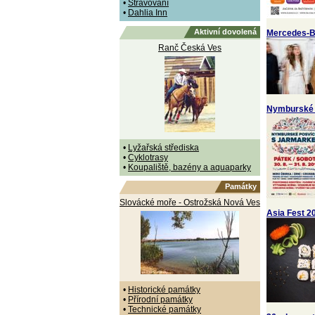
•
Stravování
•
Dahlia Inn
Aktivní dovolená
Mercedes-B
Ranč Česká Ves
Nymburské 
•
Lyžařská střediska
•
Cyklotrasy
•
Koupaliště, bazény a aquaparky
Památky
Slovácké moře - Ostrožská Nová Ves
Asia Fest 20
•
Historické památky
•
Přírodní památky
•
Technické památky