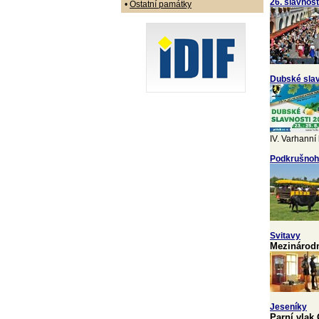
26. slavnos
•
Ostatní památky
Dubské slav
IV. Varhanní
Podkrušnoh
Svitavy
Mezinárodn
Jeseníky
Parní vlak 