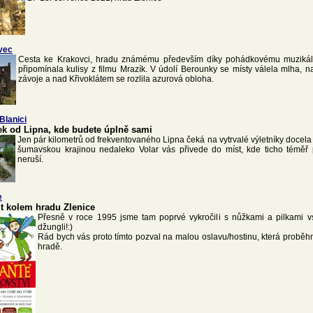
vec
Cesta ke Krakovci, hradu známému především díky pohádkovému muzikálu
připomínala kulisy z filmu Mrazík. V údolí Berounky se místy válela mlha, na
závoje a nad Křivoklátem se rozlila azurová obloha.
Blanici
ek od Lipna, kde budete úplně sami
Jen pár kilometrů od frekventovaného Lipna čeká na vytrvalé výletníky docela 
šumavskou krajinou nedaleko Volar vás přivede do míst, kde ticho téměř 
neruší.
e
vit kolem hradu Zlenice
Přesně v roce 1995 jsme tam poprvé vykročili s nůžkami a pilkami vs
džungli!:)
Rád bych vás proto tímto pozval na malou oslavu/hostinu, která probě
hradě.