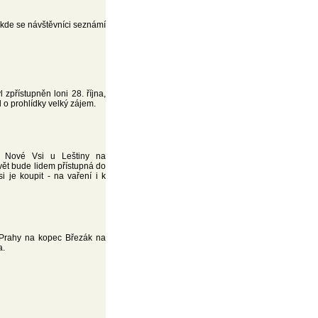
kde se návštěvníci seznámí
zpřístupněn loni 28. října,
l o prohlídky velký zájem.
 v
Nové Vsi u Leštiny na
vět bude lidem přístupná do
i je koupit - na vaření i k
Prahy na kopec Březák na
a.