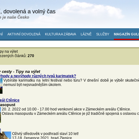
, dovolená a volný čas
o je naše Česko
NÍ
AKTIVNÍ DOVOLENÁ
KULTURA A ZÁBAVA
LÁZNĚ
SLUŽBY
MAGAZÍN GUL
py na výlet
ezených článků:
270
 cesty - Tipy na výlet
ýhody a nevýhody různých typů karimatek?
Vybíráte karimatku na letní festival nebo túru? V dnešní době je výběr skutečn
nemusí být nejsnadnějším úkolem.
eál Ctěnice
masopust
20. 2. 2022 od 10.00 - 17.00 hod venkovní akce v Zámeckém areálu Ctěnice.
Oslava masopustu v Zámeckém areálu Ctěnice je již tradičně spojená s oslavou 
e
Oživlý středověk v podhradí slaví 10 let!
17-18. července 2021, hrad Zlenice