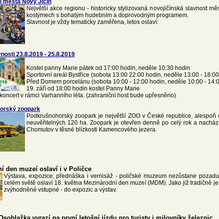
ti města Nový Jičín
Největší akce regionu - historicky stylizovaná novojičínská slavnost 
kostýmech s bohatým hudebním a doprovodným programem.
Slavnost je vždy tematicky zaměřena, letos oslaví:
nosti 23.8.2019 - 25.8.2019
Kostel panny Marie pátek od 17:00 hodin, neděle 10:30 hodin
Sportovní areál Bystřice (sobota 13:00 22:00 hodin, neděle 13:00 - 18:00
Před Domem porcelánu (sobota 10:00 - 12:00 hodin, neděle 10:00 - 14:
19. září od 18:00 hodin kostel Panny Marie
 koncert v rámci Varhanního léta. (zahraniční host bude upřesněno)
orský zoopark
Podkrušnohorský zoopark je největší ZOO v České republice, alespoň c
neuvěřitelných 120 ha. Zoopark je otevřen denně po celý rok a nachá
Chomutov v těsné blízkosti Kamencového jezera.
í den muzeí oslaví i v Poličce
Výstava, expozice, přednáška i vernisáž - poličské muzeum nezůstane pozad
celém světě oslaví 18. května Mezinárodní den muzeí (MDM). Jako již tradičně je
zvýhodněné vstupné - do expozic a výstav.
Osoblažka vyrazí na první letošní jízdu pro turisty i milovníky železnic