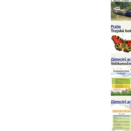
Praha
Trojská bo
Zámecký ar
Velikonočn
Zámecký ar