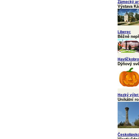
Zámecký ar
Výstava K
Liberec
Běžně nepř
Havlíčkobr
Dýňový svě
Hezký výlet
Unikátní ro
Českolipsk