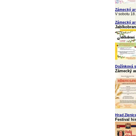
Zámecký ar
V sobotu 18.
Zámecký ar
Jablkobran
Dožínková s
Zámecký ar
Hrad Zlenic
Festival hi