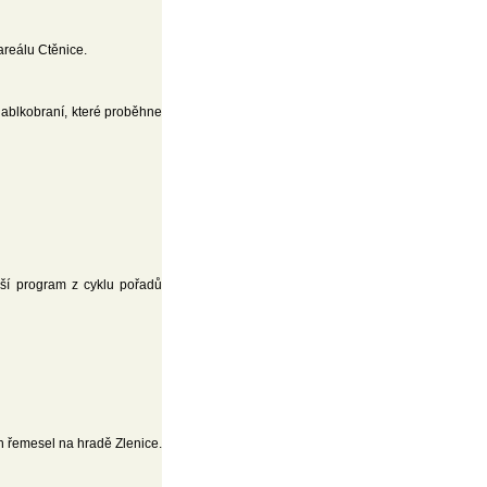
reálu Ctěnice.
ablkobraní, které proběhne
ší program z cyklu pořadů
ch řemesel na hradě Zlenice.