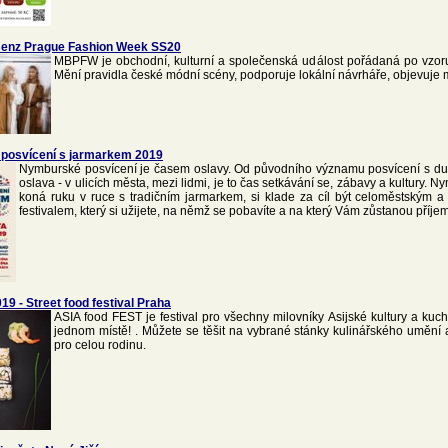
enz Prague Fashion Week SS20
MBPFW je obchodní, kulturní a společenská událost pořádaná po vzor
Mění pravidla české módní scény, podporuje lokální návrháře, objevuje m
posvícení s jarmarkem 2019
Nymburské posvícení je časem oslavy. Od původního významu posvícení s d
oslava - v ulicích města, mezi lidmi, je to čas setkávání se, zábavy a kultury. 
koná ruku v ruce s tradičním jarmarkem, si klade za cíl být celoměstským 
festivalem, který si užijete, na němž se pobavíte a na který Vám zůstanou příj
19 - Street food festival Praha
ASIA food FEST je festival pro všechny milovníky Asijské kultury a kuch
jednom místě! . Můžete se těšit na vybrané stánky kulinářského umění
pro celou rodinu.