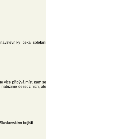
návštěvníky čeká splétání
le více přibývá míst, kam se
, nabízíme deset z nich, ale
Slavkovském bojišti