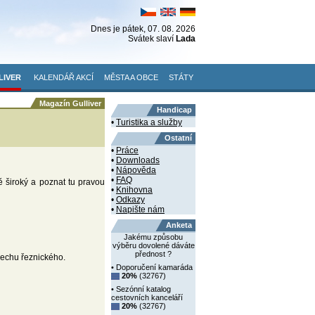
Dnes je
pátek
, 07. 08. 2026
Svátek slaví
Lada
LIVER
KALENDÁŘ AKCÍ
MĚSTA A OBCE
STÁTY
Magazín Gulliver
Handicap
•
Turistika a služby
Ostatní
•
Práce
•
Downloads
•
Nápověda
•
FAQ
ě široký a poznat tu pravou
•
Knihovna
•
Odkazy
•
Napište nám
Anketa
Jakému způsobu
výběru dovolené dáváte
přednost ?
cechu řeznického.
• Doporučení kamaráda
20%
(32767)
• Sezónní katalog
cestovních kanceláří
20%
(32767)