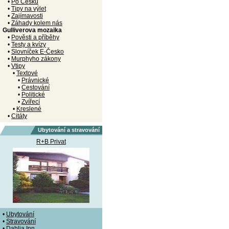
•
Po Česku
•
Tipy na výlet
•
Zajímavosti
•
Záhady kolem nás
Gulliverova mozaika
•
Pověsti a příběhy
•
Testy a kvízy
•
Slovníček E-Česko
•
Murphyho zákony
•
Vtipy
•
Textové
•
Právnické
•
Cestování
•
Politické
•
Zvířecí
•
Kreslené
•
Citáty
Ubytování a stravování
R+B Privat
•
Ubytování
•
Stravování
•
Dahlia Inn