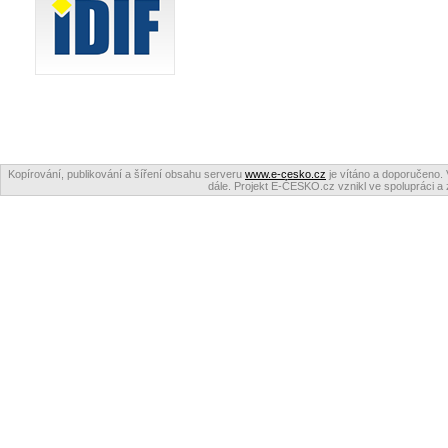
Kopírování, publikování a šíření obsahu serveru
www.e-cesko.cz
je vítáno a doporučeno. 
dále. Projekt E-ČESKO.cz vznikl ve spolupráci a 