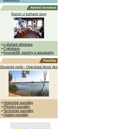
Aktivní dovolená
Ranch U kulhavé sovy
•
Lyžařská střediska
•
Cyklotrasy
•
Koupaliště, bazény a aquaparky
Památky
Slovácké moře - Ostrožská Nová Ves
•
Historické památky
•
Přírodní památky
•
Technické památky
•
Ostatní památky