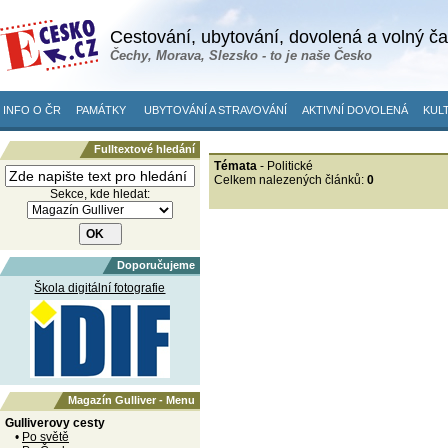
Cestování, ubytování, dovolená a volný č
Čechy, Morava, Slezsko - to je naše Česko
INFO O ČR
PAMÁTKY
UBYTOVÁNÍ A STRAVOVÁNÍ
AKTIVNÍ DOVOLENÁ
KULT
Fulltextové hledání
Témata
- Politické
Celkem nalezených článků:
0
Sekce, kde hledat:
Doporučujeme
Škola digitální fotografie
Magazín Gulliver - Menu
Gulliverovy cesty
•
Po světě