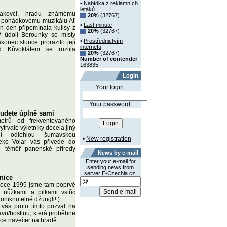
•
Nabídka z reklamních
letáků
akovci, hradu známému
20%
(32767)
y pohádkovému muzikálu Ať
•
Last minute
en den připomínala kulisy z
20%
(32767)
V údolí Berounky se místy
•
Prostřednictvím
konec slunce prorazilo její
internetu
 Křivoklátem se rozlila
20%
(32767)
Number of contender
163835
Login
Your login:
Your password:
budete úplně sami
etrů od frekventovaného
trvalé výletníky docela jiný
ní odlehlou šumavskou
•
New registration
leko Volar vás přivede do
ho téměř panenské přírody
News by e-mail
Enter your e-mail for
sending news from
server E-Czechia.cz.
enice
roce 1995 jsme tam poprvé
 s nůžkami a pilkami vstříc
oniknutelné džungli!:)
vás proto tímto pozval na
avu/hostinu, která proběhne
nce navečer na hradě.