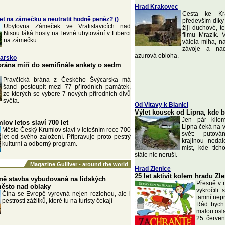
Hrad Krakovec
Cesta ke Kr
et na zámečku a neutratit hodně peněz? ()
především dík
Ubytovna Zámeček ve Vratislavicích nad
žijí duchové, t
Nisou láká hosty na
levné ubytování v Liberci
filmu Mrazík. 
na zámečku.
válela mlha, na
závoje a nad
azurová obloha.
arsko
brána míří do semifinále ankety o sedm
Pravčická brána z Českého Švýcarska má
šanci postoupit mezi 77 přírodních památek,
ze kterých se vybere 7 nových přírodních divů
světa.
Od Vltavy k Blanici
Výlet kousek od Lipna, kde 
Jen pár kilom
ov letos slaví 700 let
Lipna čeká na vy
Město Český Krumlov slaví v letošním roce 700
svět: putová
let od svého založení. Připravuje proto pestrý
krajinou neda
kulturní a odborný program.
míst, kde tic
stále nic neruší.
Magazine Gulliver - around the world
Hrad Zlenice
25 let aktivit kolem hradu Zl
 ně stavba vybudovaná na lidských
Přesně v 
město nad oblaky
vykročili
Čína se Evropě vyrovná nejen rozlohou, ale i
tamní nepr
pestrostí zážitků, které tu na turisty čekají
Rád bych 
malou osl
25. červe