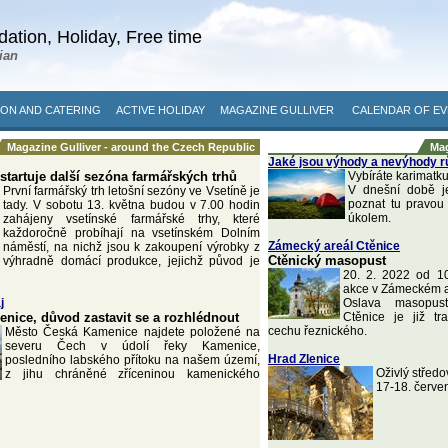
ation, Holiday, Free time
ian
ON AND CATERING
ACTIVE HOLIDAY
MAGAZINE GULLIVER
CALENDAR OF EV
Magazine Gulliver - around the Czech Republic
Mag
Jaké jsou výhody a nevýhody r
startuje další sezóna farmářských trhů
Vybíráte karimatku
V dnešní době je
První farmářský trh letošní sezóny ve Vsetíně je
poznat tu pravou
tady. V sobotu 13. května budou v 7.00 hodin
úkolem.
zahájeny vsetínské farmářské trhy, které
každoročně probíhají na vsetínském Dolním
Zámecký areál Ctěnice
náměstí, na nichž jsou k zakoupení výrobky z
Ctěnický masopust
výhradně domácí produkce, jejichž původ je
20. 2. 2022 od 1
akce v Zámeckém a
j
Oslava masopus
nice, důvod zastavit se a rozhlédnout
Ctěnice je již t
cechu řeznického.
Město Česká Kamenice najdete položené na
severu Čech v údolí řeky Kamenice,
Hrad Zlenice
posledního labského přítoku na našem území,
Oživlý středo
z jihu chráněné zříceninou kamenického
17-18. červe