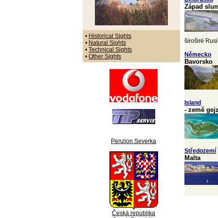
Západ slun
•
Historical Sights
široširé Rusi.
•
Natural Sights
•
Technical Sights
Německo
•
Other Sights
Bavorsko
Island
- země gej
Penzion Severka
Středozemí
Malta
Česká republika