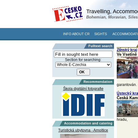
Travelling, Accommod
Bohemian, Moravian, Siles
INFO ABOUT CR
SIGHTS
ACCOMMODATI
Fulltext search
Zlínský kraj
Ve Vsetíně 
Section for searching:
Recommendation
garantován.
Škola digitální fotografie
Ústecký kra
Česká Kame
hradu,
Accommodation and catering
Turistická ubytovna - Arnoltice