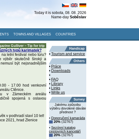
Today it is
sobota
, 08. 08. 2026
Name-day
Soběslav
ENTS
TOWNS AND VILLAGES
COUNTRIES
azine Gulliver – Tip for trip
Handicap
ůzných typů karimatek?
•
Tourism and service
 na letní festival nebo túru?
 výběr skutečně široký a
Others
 nemusí být nejsnadnějším
•
Práce
•
Downloads
•
•
FAQ
•
Library
0.00 - 17.00 hod venkovní
•
Links
reálu Ctěnice.
•
Write us
tu v Zámeckém areálu
radičně spojená s oslavou
Survey
Jakému způsobu
výběru dovolené dáváte
přednost ?
věk v podhradí slaví 10 let!
•
Doporučení kamaráda
nce 2021, hrad Zlenice
20%
(32767)
•
Sezónní katalog
cestovních kanceláří
20%
(32767)