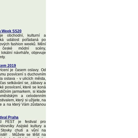
n Week SS20
 obchodní, kulturní a
ská událost pořádaná po
tových fashion weeků. Mění
a české módní scény,
 lokální návrháře, objevuje
nty.
rkem 2019
ícení je časem oslavy. Od
amu posvícení s duchovním
a oslava - v ulicích města,
o čas setkávání se, zábavy a
ké posvícení, které se koná
adičním jarmarkem, si klade
loměstským a celodenním
tivalem, který si užijete, na
e a na který Vám zůstanou
tival Praha
d FEST je festival pro
ilovníky Asijské kultury a
 Stovky chutí a vůní na
stě! . Můžete se těšit na