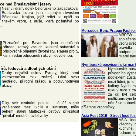
ce nad Braslavskými jezery
Něžný i drsný dotek běloruského 'zapadákova'
Braslavská jezera jsou utajeným skvostem
Běloruska. Krajina, jejíž reliéf se opičí po
finském vzoru, a duše, která pošilhává po
..
Mercedes-Benz Prague Fashio
MBPFW je
společen
Příznačné pro Bavorsko jsou nedotčená
vzoru svě
příroda, zdravý vzduch, kulturní bohatství a
pravidl
příslovečně příjemný životní styl. Rájem pro ty,
podporuje
kteří hledají odpočinek i aktivní dovolenou,
mladé tale
Nymburské posvícení s jarma
zírů, ledovců a dlouhých plání
Nymburské posv
Druhý největší ostrov Evropy, který není
původního význ
vnitrozemcům tolik známý. Láká svou
podtextem zůstal
neotřelou přírodní krásou a podivuhodnými
mezi lidmi, je t
úkazy,
kultury. Nymburs
ruku v ruce s tr
za cíl být ce
multižánrovým fes
Díky své centrální poloze - téměř stejné
němž se pobavít
vzdálenosti mezi Sicílií a Tuniskem, měly
příjemné vzpomínky.
během staletí Maltézské ostrovy příležitost
"přivítat" mnohé návštěvníky
Asia Fest 2019 - Street food fes
ASIA foo
všechny m
kuchyně.
jednom mí