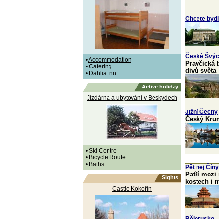
Chcete bydl
České Švýc
•
Accommodation
Pravčická 
•
Catering
divů světa
•
Dahlia Inn
Active holiday
Jízdárna a ubytování v Beskydech
Jižní Čechy
Český Kruml
•
Ski Centre
•
Bicycle Route
•
Baths
Pět nej Číny
Patří mezi
Sights
kostech i 
Castle Kokořín
Bělorusko