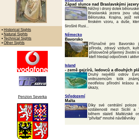
Západ slunce nad Braslavskými jezery
Něžný i drsný dotek bělorusk
Braslavská jezera jsou ut
Běloruska. Krajina, jejíž re
finském vzoru, a duše, kte
široširé Rusi...
•
Historical Sights
•
Natural Sights
Německo
•
Technical Sights
Bavorsko
•
Other Sights
Příznačné pro Bavorsko 
příroda, zdravý vzduch, kult
příslovečně příjemný životní s
kteří hledají odpočinek i akti
Island
- země gejzírů, ledovců a dlouhých pl
Druhý největší ostrov Evr
vnitrozemcům tolik zná
neotřelou přírodní krásou 
úkazy,
Středozemí
Penzion Severka
Malta
Díky své centrální poloze
vzdálenosti mezi Sicílií a
během staletí Maltézské ost
"přivítat" mnohé návštěvníky