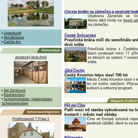
Chcete bydlet na zámečku a neutratit hod
Ubytovna Zámeček ve Vrat
Nisou láká hosty na
levné ub
na zámečku.
•
Unterkunft
České Švýcarsko
•
Verpflegung
Pravčická brána míří do semifinále an
•
Dahlia Inn
divů světa
Pravčická brána z Českéh
Aktivurlaub
šanci postoupit mezi 77 pří
Jezdecký klub Amír
ze kterých se vybere 7 nových
světa.
Jižní Čechy
Český Krumlov letos slaví 700 let
Město Český Krumlov slaví v l
let od svého založení. Připra
kulturní a odborný program.
•
Ski Zentrums
•
Radstrecken
•
Schwimmbäder, Hallenbäder,
Magazin Gulliver
Schwimmhallen
Pět nej Číny
Patří mezi ně stavba vybudovaná na l
Sehenswürdigkeiten
kostech i město nad oblaky
Postmuseum ? Prag 1
Čína se Evropě vyrovná nejen
pestrostí zážitků, které tu na tu
Bělorusko