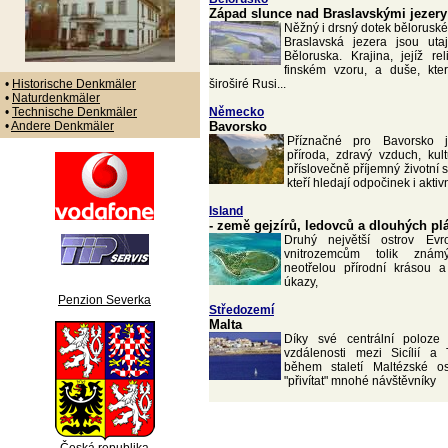
Západ slunce nad Braslavskými jezery
Něžný i drsný dotek bělorusk
Braslavská jezera jsou ut
Běloruska. Krajina, jejíž re
finském vzoru, a duše, kte
•
Historische Denkmäler
široširé Rusi...
•
Naturdenkmäler
•
Technische Denkmäler
Německo
•
Andere Denkmäler
Bavorsko
Příznačné pro Bavorsko 
příroda, zdravý vzduch, kult
příslovečně příjemný životní s
kteří hledají odpočinek i akti
Island
- země gejzírů, ledovců a dlouhých pl
Druhý největší ostrov Evr
vnitrozemcům tolik zná
neotřelou přírodní krásou 
úkazy,
Penzion Severka
Středozemí
Malta
Díky své centrální poloze
vzdálenosti mezi Sicílií a
během staletí Maltézské ost
"přivítat" mnohé návštěvníky