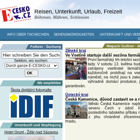
Reisen, Unterkunft, Urlaub, Freizeit
Böhmen, Mähren, Schlesien
INFO ÜBER TSCHECHIEN
SEHENSWÜRDIGKEITEN
UNTERKUNFT UND VE
Magazin Gulliver - 
Fulltext - Suchung
Zlínský kraj
Ve Vsetíně startuje další sezóna farmá
První farmářský trh letošní sez
Sektion, wo suchen:
tady. V sobotu 13. května bu
zahájeny vsetínské farmář
každoročně probíhají na vs
náměstí, na nichž jsou k zak
výhradně domácí produkce, j
Wir empfehlen
garantován.
Škola digitální fotografie
Ústecký kraj
Česká Kamenice, důvod zastavit se a 
Město Česká Kamenice najd
severu Čech v údolí ře
posledního labského přítoku
z jihu chráněné zřícenin
hradu,
Unterkunft und Verpflegung
Hotel Grunt - Žďár nad Sázavou